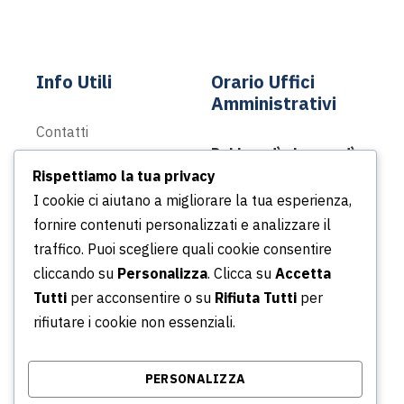
info@asp-spa.it
Info Utili
Orario Uffici
Amministrativi
Contatti
Dal lunedì al venerdì
News
Rispettiamo la tua privacy
Dalle ore 8.30 alle ore
Podcast
I cookie ci aiutano a migliorare la tua esperienza,
13.30
Portale della
fornire contenuti personalizzati e analizzare il
Dalle ore 14.30 alle ore
Trasparenza
traffico. Puoi scegliere quali cookie consentire
16.30
Whistleblowing
cliccando su
Personalizza
. Clicca su
Accetta
Tutti
per acconsentire o su
Rifiuta Tutti
per
rifiutare i cookie non essenziali.
© Copyright 2026 Azienda Servizi Pubblici S.p.a. |
PERSONALIZZA
P.IVA/CF/ Iscrizione CCIA 02315031001 - REA: