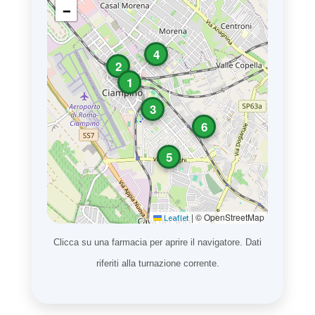
−
4
2
1
3
6
5
|
© OpenStreetMap
Leaflet
Clicca su una farmacia per aprire il navigatore. Dati
riferiti alla turnazione corrente.