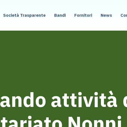
Società Trasparente
Bandi
Fornitori
News
Co
ando attività 
tariato Nonni 