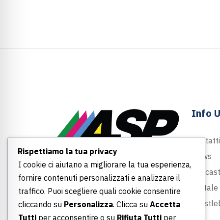
Info U
Contatti
Rispettiamo la tua privacy
News
I cookie ci aiutano a migliorare la tua esperienza,
Largo Felice Armati, 1
Podcas
fornire contenuti personalizzati e analizzare il
00043 Ciampino (Roma)
Portale
traffico. Puoi scegliere quali cookie consentire
06 790691
Whistle
cliccando su
Personalizza
. Clicca su
Accetta
info@asp-spa.it
Tutti
per acconsentire o su
Rifiuta Tutti
per