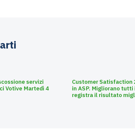
arti
Luglio 28, 2026
Affissioni
scossione servizi
Customer Satisfaction 2
ci Votive Martedì 4
in ASP. Migliorano tutti 
registra il risultato mig