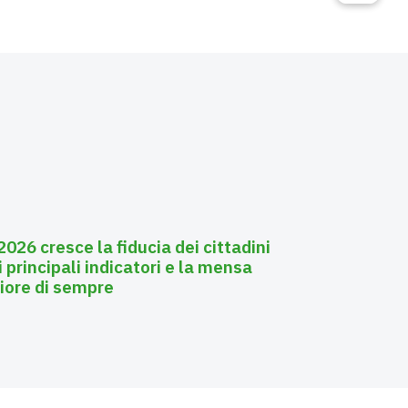
026 cresce la fiducia dei cittadini
i principali indicatori e la mensa
liore di sempre