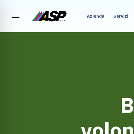
Azienda
Servizi
B
volon