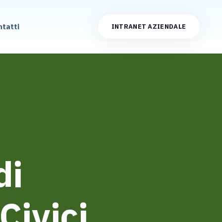
ntatti
INTRANET AZIENDALE
di
Civici