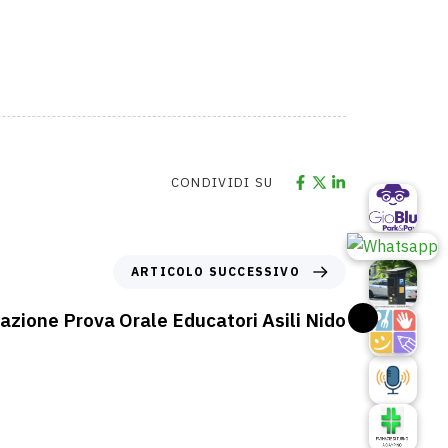
CONDIVIDI SU
ARTICOLO SUCCESSIVO
zione Prova Orale Educatori Asili Nido