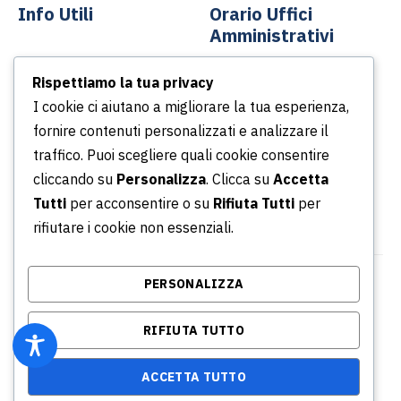
Info Utili
Orario Uffici
Amministrativi
Contatti
Rispettiamo la tua privacy
Dal lunedì al venerdì
News
I cookie ci aiutano a migliorare la tua esperienza,
Dalle ore 8.30 alle ore
Podcast
fornire contenuti personalizzati e analizzare il
13.30
Portale della Trasparenza
traffico. Puoi scegliere quali cookie consentire
Dalle ore 14.30 alle ore
Whistleblowing
cliccando su
Personalizza
. Clicca su
Accetta
16.30
Tutti
per acconsentire o su
Rifiuta Tutti
per
rifiutare i cookie non essenziali.
PERSONALIZZA
© Copyright 2026 Azienda Servizi Pubblici S.p.a. |
P.IVA/CF/ Iscrizione CCIA 02315031001 - REA: RM -
RIFIUTA TUTTO
864634
AI Info
Privacy Policy
Credits
ACCETTA TUTTO