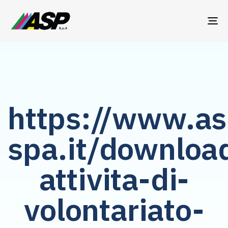
TO
NA
https://www.as
spa.it/downloa
attivita-di-
volontariato-