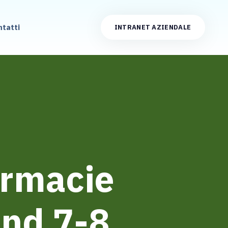
ntatti
INTRANET AZIENDALE
Farmacie
nd 7-8