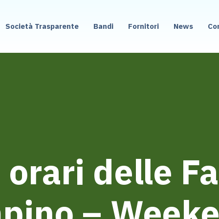
Società Trasparente
Bandi
Fornitori
News
Co
 orari delle 
mpino – Weeke