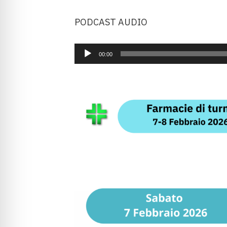
Audio
PODCAST AUDIO
Player
00:00