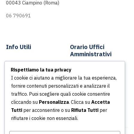
00043 Ciampino (Roma)
06 790691
info@asp-spa.it
Info Utili
Orario Uffici
Amministrativi
Contatti
Rispettiamo la tua privacy
Dal lunedì al venerdì
News
I cookie ci aiutano a migliorare la tua esperienza,
Dalle ore 8.30 alle ore
Podcast
fornire contenuti personalizzati e analizzare il
13.30
Portale della Trasparenza
traffico. Puoi scegliere quali cookie consentire
Dalle ore 14.30 alle ore
Whistleblowing
cliccando su
Personalizza
. Clicca su
Accetta
16.30
Tutti
per acconsentire o su
Rifiuta Tutti
per
rifiutare i cookie non essenziali.