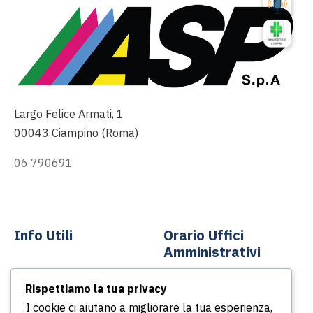
Largo Felice Armati, 1
00043 Ciampino (Roma)
06 790691
info@asp-spa.it
Info Utili
Orario Uffici
Amministrativi
Contatti
Rispettiamo la tua privacy
Dal lunedì al venerdì
News
I cookie ci aiutano a migliorare la tua esperienza,
Dalle ore 8.30 alle ore