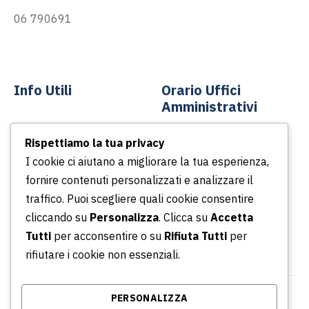
06 790691
info@asp-spa.it
Info Utili
Orario Uffici
Amministrativi
Contatti
Rispettiamo la tua privacy
Dal lunedì al venerdì
News
I cookie ci aiutano a migliorare la tua esperienza,
Dalle ore 8.30 alle ore
Podcast
fornire contenuti personalizzati e analizzare il
13.30
Portale della Trasparenza
traffico. Puoi scegliere quali cookie consentire
Dalle ore 14.30 alle ore
Whistleblowing
cliccando su
Personalizza
. Clicca su
Accetta
16.30
Tutti
per acconsentire o su
Rifiuta Tutti
per
rifiutare i cookie non essenziali.
PERSONALIZZA
© Copyright 2026 Azienda Servizi Pubblici S.p.a. |