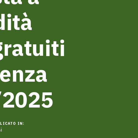
dità
ratuiti
denza
/2025
LICATO IN:
i