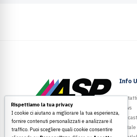
Info U
Contatti
Rispettiamo la tua privacy
News
I cookie ci aiutano a migliorare la tua esperienza,
Largo Felice Armati, 1
Podcas
fornire contenuti personalizzati e analizzare il
00043 Ciampino (Roma)
Portale
traffico. Puoi scegliere quali cookie consentire
06 790691