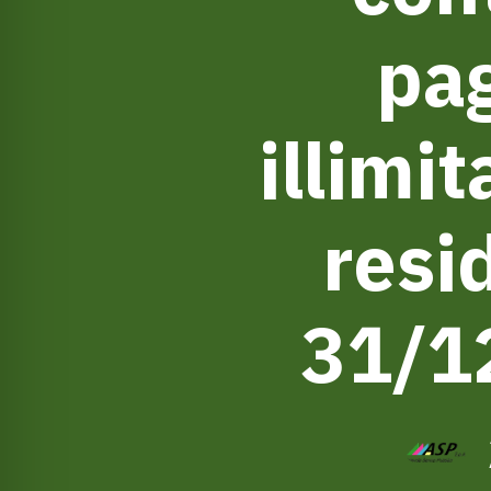
pag
illimi
resi
31/1