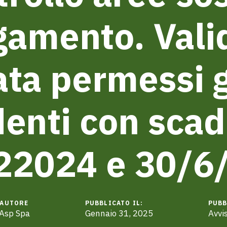
amento. Vali
tata permessi g
denti con sca
22024 e 30/6
AUTORE
PUBBLICATO IL:
PUBB
Asp Spa
Gennaio 31, 2025
Avvis