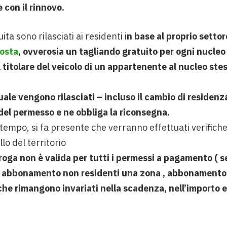
 con il rinnovo.
ta sono rilasciati ai residenti i
n base al proprio setto
sosta
, ovverosia un tagliando gratuito per ogni nucleo 
l titolare del veicolo di un appartenente al nucleo st
quale vengono rilasciati – incluso il cambio di residenz
el permesso e ne obbliga la riconsegna.
l tempo, si fa presente che verranno effettuati verifich
llo del territorio
oroga non è valida per tutti i permessi a pagamento ( 
ti , abbonamento non residenti una zona , abbonamento 
e rimangono invariati nella scadenza, nell’importo e