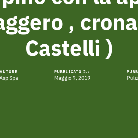
ggero , crona
Castelli )
AUTORE
PUBBLICATO IL:
PUBB
Asp Spa
Maggio 9, 2019
Puliz