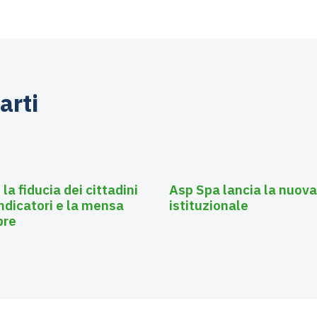
arti
Agosto 2, 2025
Affissioni
a fiducia dei cittadini
Asp Spa lancia la nuova
 indicatori e la mensa
istituzionale
pre