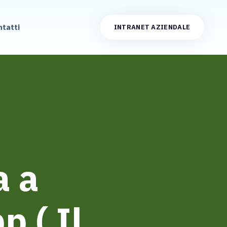
ntatti
INTRANET AZIENDALE
a a
p ( Il