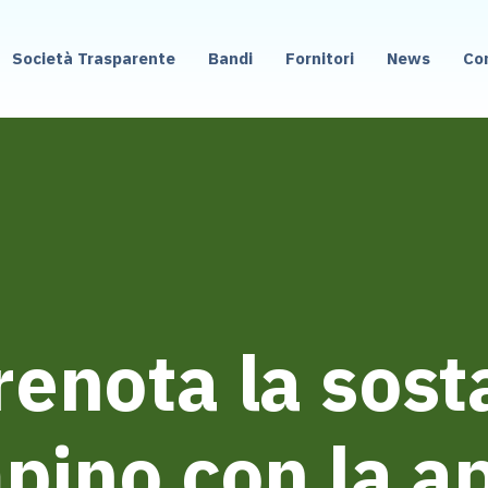
Società Trasparente
Bandi
Fornitori
News
Co
enota la sost
ino con la ap