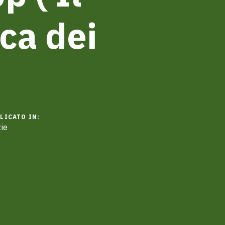
ca dei
LICATO IN:
ie