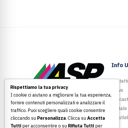
Info U
Contatti
Rispettiamo la tua privacy
News
I cookie ci aiutano a migliorare la tua esperienza,
Largo Felice Armati, 1
Podcas
fornire contenuti personalizzati e analizzare il
00043 Ciampino (Roma)
Portale
traffico. Puoi scegliere quali cookie consentire
06 790691
Whistle
cliccando su
Personalizza
. Clicca su
Accetta
info@asp-spa.it
Tutti
per acconsentire o su
Rifiuta Tutti
per