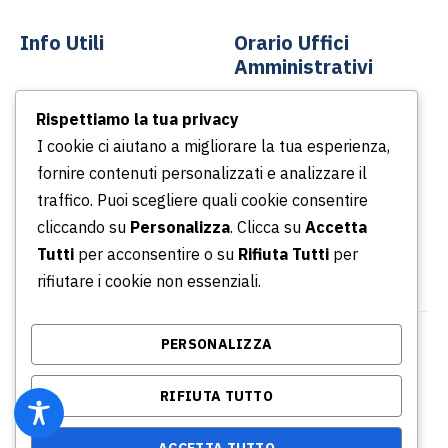
Info Utili
Orario Uffici
Amministrativi
Contatti
Rispettiamo la tua privacy
Dal lunedì al venerdì
News
I cookie ci aiutano a migliorare la tua esperienza,
Dalle ore 8.30 alle ore
Podcast
fornire contenuti personalizzati e analizzare il
13.30
Portale della Trasparenza
traffico. Puoi scegliere quali cookie consentire
Dalle ore 14.30 alle ore
Whistleblowing
cliccando su
Personalizza
. Clicca su
Accetta
16.30
Tutti
per acconsentire o su
Rifiuta Tutti
per
rifiutare i cookie non essenziali.
PERSONALIZZA
© Copyright 2026 Azienda Servizi Pubblici S.p.a. |
P.IVA/CF/ Iscrizione CCIA 02315031001 - REA: RM -
RIFIUTA TUTTO
864634
AI Info
Privacy Policy
Credits
ACCETTA TUTTO