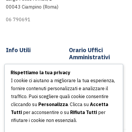
00043 Ciampino (Roma)
06 790691
info@asp-spa.it
Info Utili
Orario Uffici
Amministrativi
Contatti
Rispettiamo la tua privacy
Dal lunedì al venerdì
News
I cookie ci aiutano a migliorare la tua esperienza,
Dalle ore 8.30 alle ore
Podcast
fornire contenuti personalizzati e analizzare il
13.30
Portale della Trasparenza
traffico. Puoi scegliere quali cookie consentire
Dalle ore 14.30 alle ore
Whistleblowing
cliccando su
Personalizza
. Clicca su
Accetta
16.30
Tutti
per acconsentire o su
Rifiuta Tutti
per
rifiutare i cookie non essenziali.