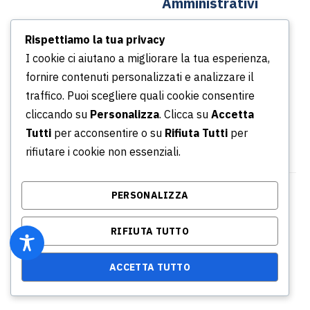
Amministrativi
Contatti
Rispettiamo la tua privacy
Dal lunedì al venerdì
News
I cookie ci aiutano a migliorare la tua esperienza,
Dalle ore 8.30 alle ore
Podcast
fornire contenuti personalizzati e analizzare il
13.30
Portale della Trasparenza
traffico. Puoi scegliere quali cookie consentire
Dalle ore 14.30 alle ore
Whistleblowing
cliccando su
Personalizza
. Clicca su
Accetta
16.30
Tutti
per acconsentire o su
Rifiuta Tutti
per
rifiutare i cookie non essenziali.
PERSONALIZZA
© Copyright 2026 Azienda Servizi Pubblici S.p.a. |
P.IVA/CF/ Iscrizione CCIA 02315031001 - REA: RM -
RIFIUTA TUTTO
864634
AI Info
Privacy Policy
Credits
ACCETTA TUTTO