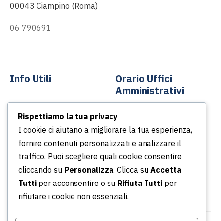
00043 Ciampino (Roma)
06 790691
info@asp-spa.it
Info Utili
Orario Uffici
Amministrativi
Contatti
Rispettiamo la tua privacy
Dal lunedì al venerdì
News
I cookie ci aiutano a migliorare la tua esperienza,
Dalle ore 8.30 alle ore
Podcast
fornire contenuti personalizzati e analizzare il
13.30
Portale della Trasparenza
traffico. Puoi scegliere quali cookie consentire
Dalle ore 14.30 alle ore
Whistleblowing
cliccando su
Personalizza
. Clicca su
Accetta
16.30
Tutti
per acconsentire o su
Rifiuta Tutti
per
rifiutare i cookie non essenziali.