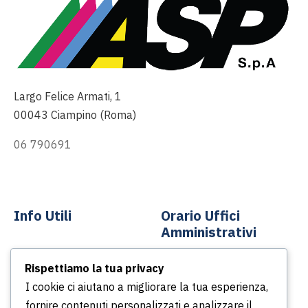
Largo Felice Armati, 1
00043 Ciampino (Roma)
06 790691
info@asp-spa.it
Info Utili
Orario Uffici
Amministrativi
Contatti
Rispettiamo la tua privacy
Dal lunedì al venerdì
News
I cookie ci aiutano a migliorare la tua esperienza,
Dalle ore 8.30 alle ore
Podcast
fornire contenuti personalizzati e analizzare il
13.30