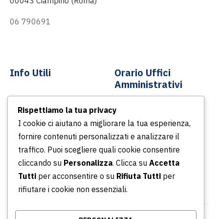
00043 Ciampino (Roma)
06 790691
info@asp-spa.it
Info Utili
Orario Uffici
Amministrativi
Contatti
Rispettiamo la tua privacy
Dal lunedì al venerdì
News
I cookie ci aiutano a migliorare la tua esperienza,
Dalle ore 8.30 alle ore
Podcast
fornire contenuti personalizzati e analizzare il
13.30
Portale della Trasparenza
traffico. Puoi scegliere quali cookie consentire
Dalle ore 14.30 alle ore
Whistleblowing
cliccando su
Personalizza
. Clicca su
Accetta
16.30
Tutti
per acconsentire o su
Rifiuta Tutti
per
rifiutare i cookie non essenziali.