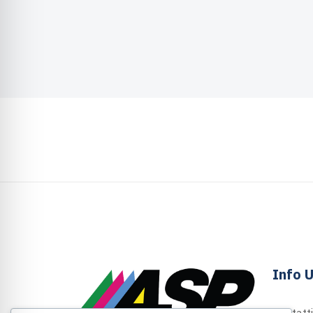
Info U