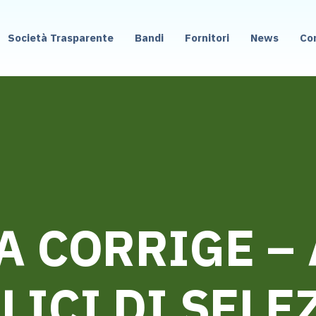
Società Trasparente
Bandi
Fornitori
News
Co
A CORRIGE – 
LICI DI SELE