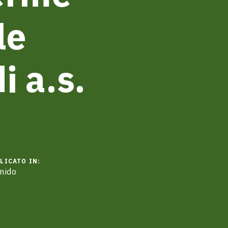
le
i a.s.
LICATO IN:
 nido