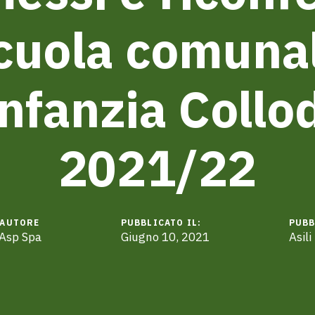
cuola comuna
infanzia Collod
2021/22
AUTORE
PUBBLICATO IL:
PUBB
Asp Spa
Giugno 10, 2021
Asili