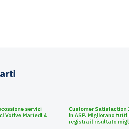
arti
Luglio 28, 2026
Affissioni
scossione servizi
Customer Satisfaction 2
ci Votive Martedì 4
in ASP. Migliorano tutti 
registra il risultato mig