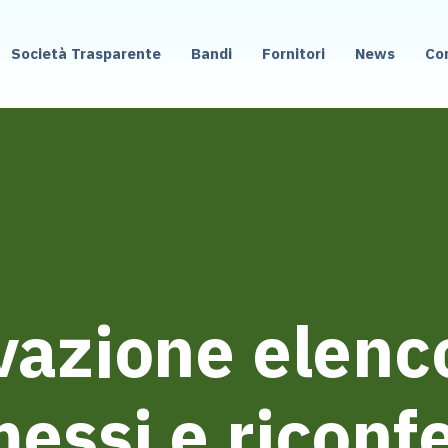
Società Trasparente
Bandi
Fornitori
News
Co
azione elenc
essi e riconf