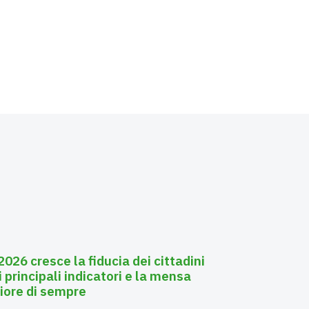
026 cresce la fiducia dei cittadini
i principali indicatori e la mensa
liore di sempre