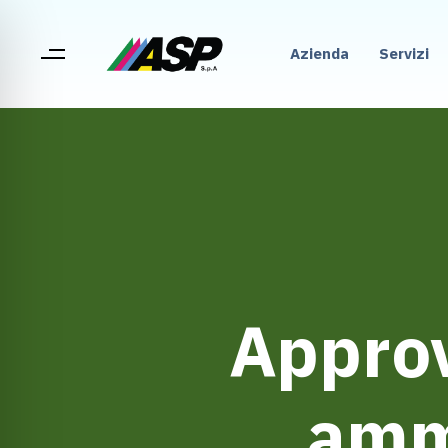
Azienda
Servizi
Approv
amm