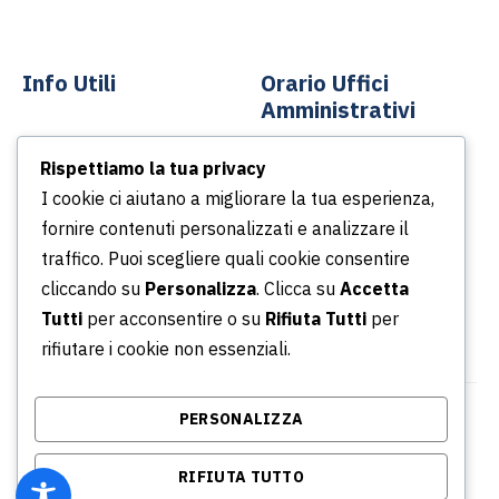
Info Utili
Orario Uffici
Amministrativi
Contatti
Rispettiamo la tua privacy
Dal lunedì al venerdì
News
I cookie ci aiutano a migliorare la tua esperienza,
Dalle ore 8.30 alle ore
Podcast
fornire contenuti personalizzati e analizzare il
13.30
Portale della Trasparenza
traffico. Puoi scegliere quali cookie consentire
Dalle ore 14.30 alle ore
Whistleblowing
cliccando su
Personalizza
. Clicca su
Accetta
16.30
Tutti
per acconsentire o su
Rifiuta Tutti
per
rifiutare i cookie non essenziali.
PERSONALIZZA
© Copyright 2026 Azienda Servizi Pubblici S.p.a. |
P.IVA/CF/ Iscrizione CCIA 02315031001 - REA: RM -
RIFIUTA TUTTO
864634