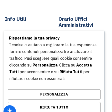
info@asp-spa.it
Info Utili
Orario Uffici
Amministrativi
Contatti
Rispettiamo la tua privacy
Dal lunedì al venerdì
News
I cookie ci aiutano a migliorare la tua esperienza,
Dalle ore 8.30 alle ore
Podcast
fornire contenuti personalizzati e analizzare il
13.30
Portale della Trasparenza
traffico. Puoi scegliere quali cookie consentire
Dalle ore 14.30 alle ore
Whistleblowing
cliccando su
Personalizza
. Clicca su
Accetta
16.30
Tutti
per acconsentire o su
Rifiuta Tutti
per
rifiutare i cookie non essenziali.
PERSONALIZZA
© Copyright 2026 Azienda Servizi Pubblici S.p.a. |
P.IVA/CF/ Iscrizione CCIA 02315031001 - REA: RM -
RIFIUTA TUTTO
864634