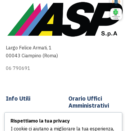
Largo Felice Armati, 1
00043 Ciampino (Roma)
06 790691
info@asp-spa.it
Info Utili
Orario Uffici
Amministrativi
Contatti
Rispettiamo la tua privacy
Dal lunedì al venerdì
News
I cookie ci aiutano a migliorare la tua esperienza,
Dalle ore 8.30 alle ore