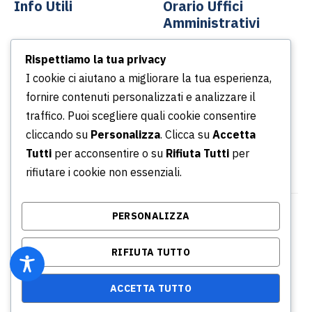
Info Utili
Orario Uffici
Amministrativi
Contatti
Rispettiamo la tua privacy
Dal lunedì al venerdì
News
I cookie ci aiutano a migliorare la tua esperienza,
Dalle ore 8.30 alle ore
Podcast
fornire contenuti personalizzati e analizzare il
13.30
Portale della Trasparenza
traffico. Puoi scegliere quali cookie consentire
Dalle ore 14.30 alle ore
Whistleblowing
cliccando su
Personalizza
. Clicca su
Accetta
16.30
Tutti
per acconsentire o su
Rifiuta Tutti
per
rifiutare i cookie non essenziali.
PERSONALIZZA
© Copyright 2026 Azienda Servizi Pubblici S.p.a. |
P.IVA/CF/ Iscrizione CCIA 02315031001 - REA: RM -
RIFIUTA TUTTO
864634
AI Info
Privacy Policy
Credits
ACCETTA TUTTO