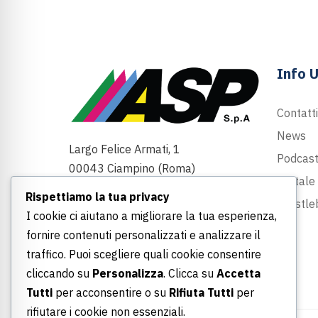
Info U
Contatti
News
Largo Felice Armati, 1
Podcas
00043 Ciampino (Roma)
Portale
Rispettiamo la tua privacy
06 790691
Whistle
I cookie ci aiutano a migliorare la tua esperienza,
info@asp-spa.it
fornire contenuti personalizzati e analizzare il
traffico. Puoi scegliere quali cookie consentire
cliccando su
Personalizza
. Clicca su
Accetta
Tutti
per acconsentire o su
Rifiuta Tutti
per
rifiutare i cookie non essenziali.