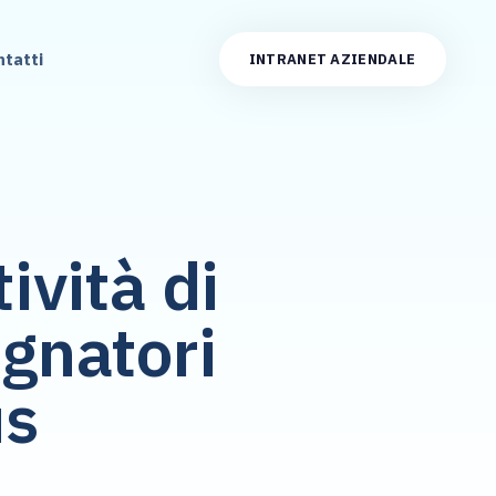
ntatti
INTRANET AZIENDALE
ività di
gnatori
us