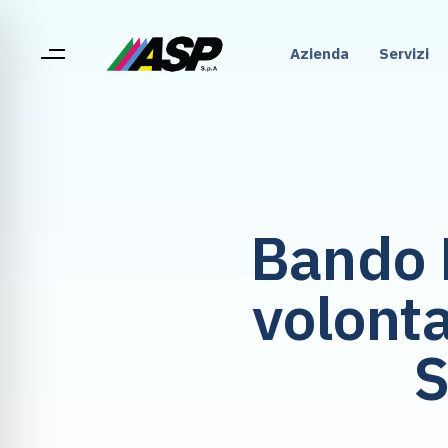
Azienda
Servizi
Bando N
volont
S