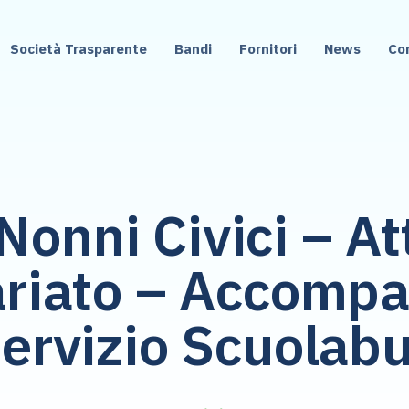
Società Trasparente
Bandi
Fornitori
News
Co
onni Civici – Att
ariato – Accompa
ervizio Scuolab