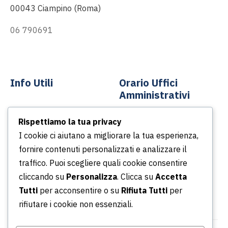
00043 Ciampino (Roma)
06 790691
info@asp-spa.it
Info Utili
Orario Uffici
Amministrativi
Contatti
Rispettiamo la tua privacy
Dal lunedì al venerdì
News
I cookie ci aiutano a migliorare la tua esperienza,
Dalle ore 8.30 alle ore
Podcast
fornire contenuti personalizzati e analizzare il
13.30
Portale della Trasparenza
traffico. Puoi scegliere quali cookie consentire
Dalle ore 14.30 alle ore
Whistleblowing
cliccando su
Personalizza
. Clicca su
Accetta
16.30
Tutti
per acconsentire o su
Rifiuta Tutti
per
rifiutare i cookie non essenziali.