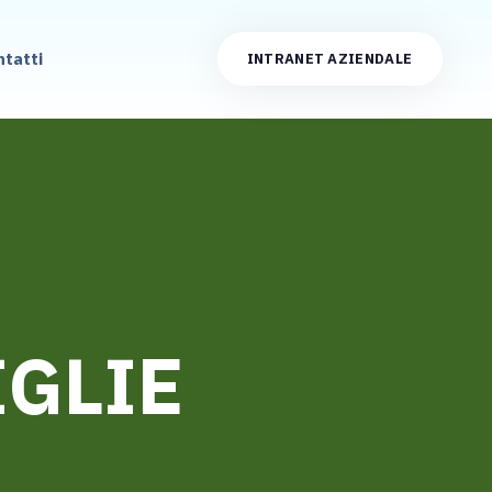
ntatti
INTRANET AZIENDALE
IGLIE