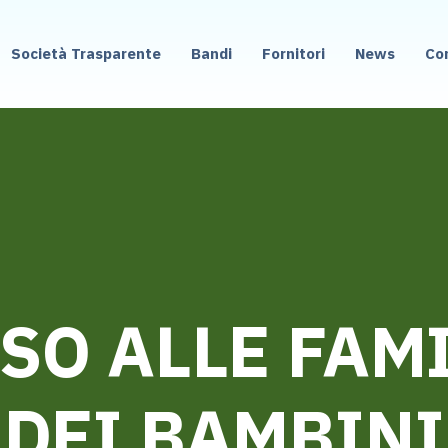
Società Trasparente
Bandi
Fornitori
News
Co
SO ALLE FAM
DEI BAMBINI