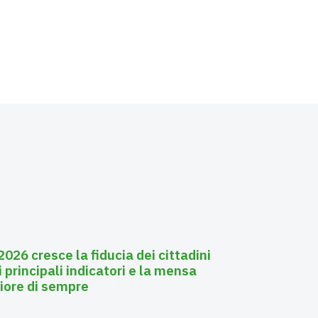
026 cresce la fiducia dei cittadini
i principali indicatori e la mensa
liore di sempre