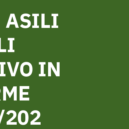
 ASILI
LI
IVO IN
RME
/202