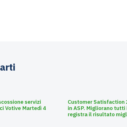
arti
Luglio 28, 2026
Affissioni
scossione servizi
Customer Satisfaction 2
ci Votive Martedì 4
in ASP. Migliorano tutti 
registra il risultato mig