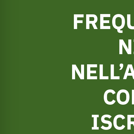
FREQU
N
NELL’
CO
ISC