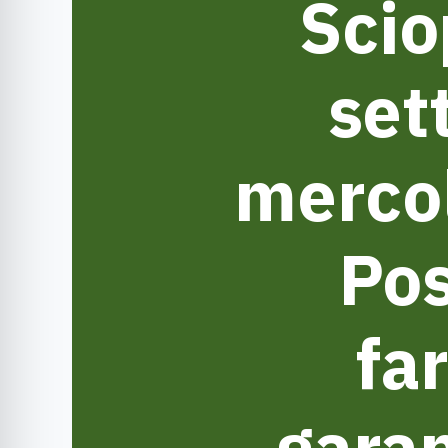
Scio
set
mercol
Pos
fa
garan