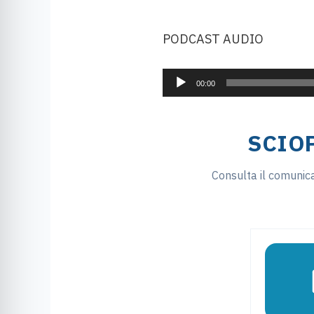
Audio
PODCAST AUDIO
Player
00:00
SCIO
Consulta il comunicat