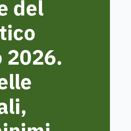
e del
tico
o 2026.
elle
li,
minimi