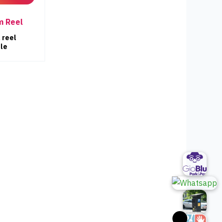
m Reel
 reel
ale