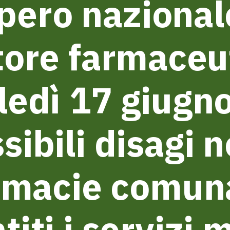
pero nazional
tore farmaceu
edì 17 giugn
sibili disagi n
rmacie comuna
titi i servizi 