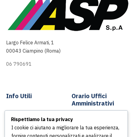
Largo Felice Armati, 1
00043 Ciampino (Roma)
06 790691
info@asp-spa.it
Info Utili
Orario Uffici
Amministrativi
Contatti
Rispettiamo la tua privacy
Dal lunedì al venerdì
News
I cookie ci aiutano a migliorare la tua esperienza,
Dalle ore 8.30 alle ore
Podcast
fornire contenuti personalizzati e analizzare il
13.30